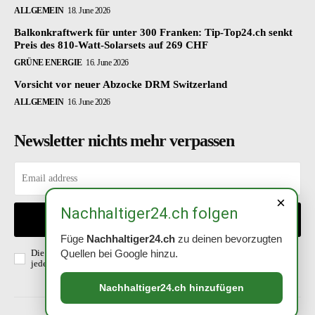
ALLGEMEIN
18. June 2026
Balkonkraftwerk für unter 300 Franken: Tip-Top24.ch senkt
Preis des 810-Watt-Solarsets auf 269 CHF
GRÜNE ENERGIE
16. June 2026
Vorsicht vor neuer Abzocke DRM Switzerland
ALLGEMEIN
16. June 2026
Newsletter nichts mehr verpassen
×
Nachhaltiger24.ch folgen
EINTRAGEN
Füge
Nachhaltiger24.ch
zu deinen bevorzugten
Quellen bei Google hinzu.
Die Richtlinien habe ich gelesen und akzeptiert. Abmeldung ist
jederzeit möglich.
Datenschutzerklärung
.
Nachhaltiger24.ch hinzufügen