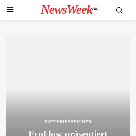
NewsWeek
PRO
BATTERIESPEICHER
EcoFlow präsentiert