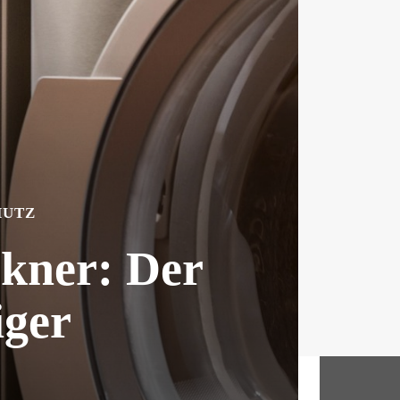
HUTZ
ckner: Der
iger