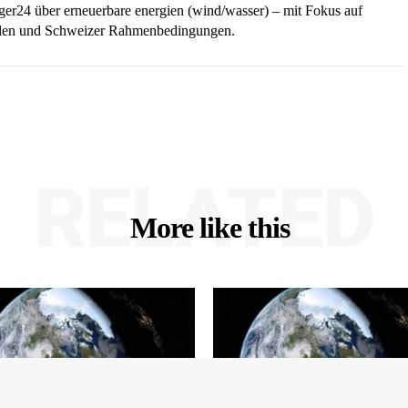
iger24 über erneuerbare energien (wind/wasser) – mit Fokus auf
ellen und Schweizer Rahmenbedingungen.
RELATED
More like this