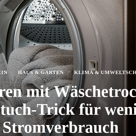
IN
HAUS & GARTEN
KLIMA & UMWELTSC
ren mit Wäschetro
uch-Trick für wen
Stromverbrauch