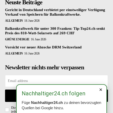
Neuste Beiträge
Gericht in Deutschland verbietet per einstweiliger Verfügung
Verkauf von Speichern für Balkonkraftwerke.
ALLGEMEIN
18. June 2026
Balkonkraftwerk für unter 300 Franken: Tip-Top24.ch senkt
Preis des 810-Watt-Solarsets auf 269 CHF
GRÜNE ENERGIE
16. June 2026
Vorsicht vor neuer Abzocke DRM Switzerland
ALLGEMEIN
16. June 2026
Newsletter nichts mehr verpassen
×
Nachhaltiger24.ch folgen
EINTRAGEN
Füge
Nachhaltiger24.ch
zu deinen bevorzugten
Die Richtlinien habe ich gelesen und akzeptiert. Abmeldung ist
Quellen bei Google hinzu.
jederzeit möglich.
Datenschutzerklärung
.