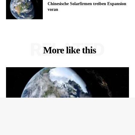
Chinesische Solarfirmen treiben Expansion
voran
RELATED
More like this