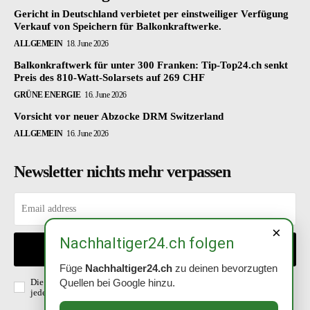
Gericht in Deutschland verbietet per einstweiliger Verfügung
Verkauf von Speichern für Balkonkraftwerke.
ALLGEMEIN
18. June 2026
Balkonkraftwerk für unter 300 Franken: Tip-Top24.ch senkt
Preis des 810-Watt-Solarsets auf 269 CHF
GRÜNE ENERGIE
16. June 2026
Vorsicht vor neuer Abzocke DRM Switzerland
ALLGEMEIN
16. June 2026
Newsletter nichts mehr verpassen
×
Nachhaltiger24.ch folgen
EINTRAGEN
Füge
Nachhaltiger24.ch
zu deinen bevorzugten
Die Richtlinien habe ich gelesen und akzeptiert. Abmeldung ist
Quellen bei Google hinzu.
jederzeit möglich.
Datenschutzerklärung
.