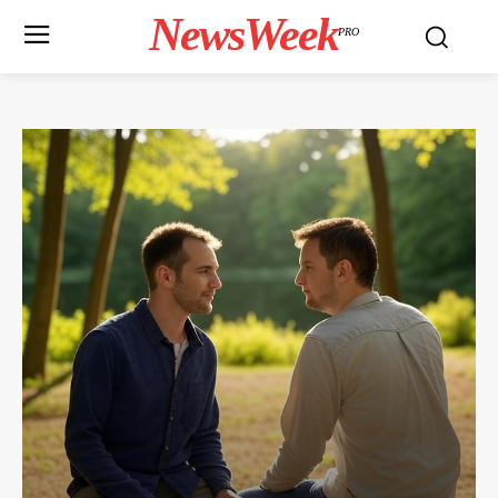
NewsWeek
PRO