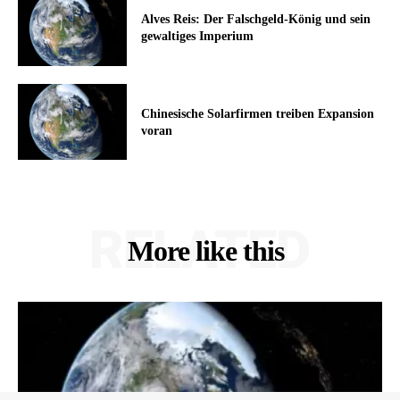
Alves Reis: Der Falschgeld-König und sein
gewaltiges Imperium
Chinesische Solarfirmen treiben Expansion
voran
RELATED
More like this