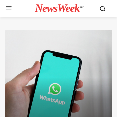
NewsWeek
PRO