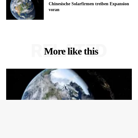
Chinesische Solarfirmen treiben Expansion
voran
RELATED
More like this