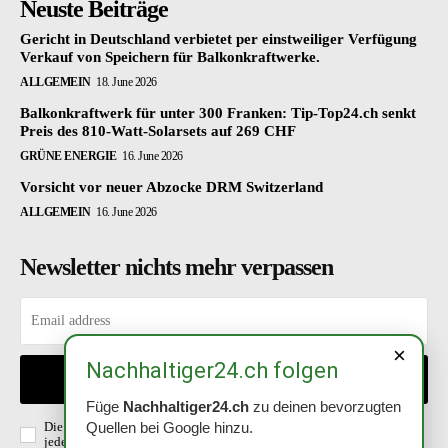
Neuste Beiträge
Gericht in Deutschland verbietet per einstweiliger Verfügung
Verkauf von Speichern für Balkonkraftwerke.
ALLGEMEIN
18. June 2026
Balkonkraftwerk für unter 300 Franken: Tip-Top24.ch senkt
Preis des 810-Watt-Solarsets auf 269 CHF
GRÜNE ENERGIE
16. June 2026
Vorsicht vor neuer Abzocke DRM Switzerland
ALLGEMEIN
16. June 2026
Newsletter nichts mehr verpassen
×
Nachhaltiger24.ch folgen
EINTRAGEN
Füge
Nachhaltiger24.ch
zu deinen bevorzugten
Die Richtlinien habe ich gelesen und akzeptiert. Abmeldung ist
Quellen bei Google hinzu.
jederzeit möglich.
Datenschutzerklärung
.