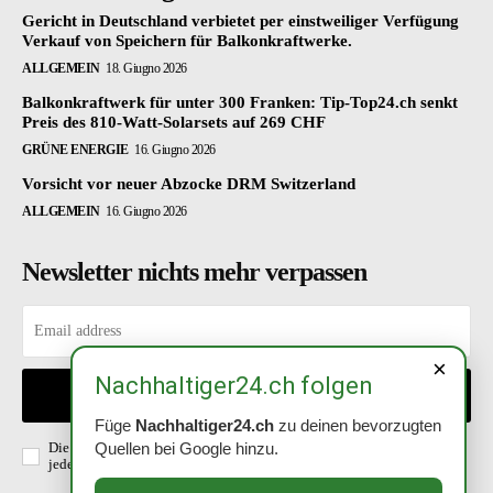
Gericht in Deutschland verbietet per einstweiliger Verfügung
Verkauf von Speichern für Balkonkraftwerke.
ALLGEMEIN
18. Giugno 2026
Balkonkraftwerk für unter 300 Franken: Tip-Top24.ch senkt
Preis des 810-Watt-Solarsets auf 269 CHF
GRÜNE ENERGIE
16. Giugno 2026
Vorsicht vor neuer Abzocke DRM Switzerland
ALLGEMEIN
16. Giugno 2026
Newsletter nichts mehr verpassen
×
Nachhaltiger24.ch folgen
EINTRAGEN
Füge
Nachhaltiger24.ch
zu deinen bevorzugten
Quellen bei Google hinzu.
Die Richtlinien habe ich gelesen und akzeptiert. Abmeldung ist
jederzeit möglich.
Datenschutzerklärung
.