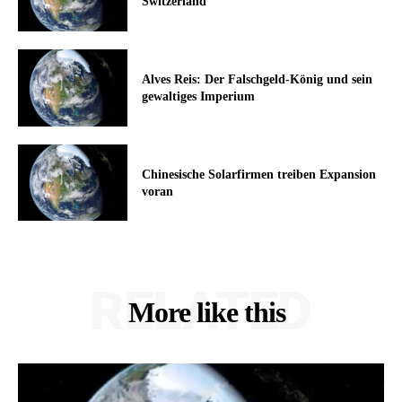
Switzerland
Alves Reis: Der Falschgeld-König und sein
gewaltiges Imperium
Chinesische Solarfirmen treiben Expansion
voran
RELATED
More like this