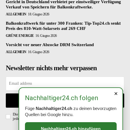
Gericht in Deutschland verbietet per einstweiliger Verfügung
Verkauf von Speichern für Balkonkraftwerke.
ALLGEMEIN
18. Giugno 2026
Balkonkraftwerk für unter 300 Franken: Tip-Top24.ch senkt
Preis des 810-Watt-Solarsets auf 269 CHF
GRÜNE ENERGIE
16. Giugno 2026
Vorsicht vor neuer Abzocke DRM Switzerland
ALLGEMEIN
16. Giugno 2026
Newsletter nichts mehr verpassen
×
Nachhaltiger24.ch folgen
EINTRAGEN
Füge
Nachhaltiger24.ch
zu deinen bevorzugten
Die Richtlinien habe ich gelesen und akzeptiert. Abmeldung ist
Quellen bei Google hinzu.
jederzeit möglich.
Datenschutzerklärung
.
Nachhaltiger24.ch hinzufügen