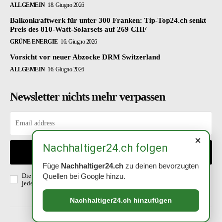
ALLGEMEIN
18. Giugno 2026
Balkonkraftwerk für unter 300 Franken: Tip-Top24.ch senkt
Preis des 810-Watt-Solarsets auf 269 CHF
GRÜNE ENERGIE
16. Giugno 2026
Vorsicht vor neuer Abzocke DRM Switzerland
ALLGEMEIN
16. Giugno 2026
Newsletter nichts mehr verpassen
×
Nachhaltiger24.ch folgen
EINTRAGEN
Füge
Nachhaltiger24.ch
zu deinen bevorzugten
Die Richtlinien habe ich gelesen und akzeptiert. Abmeldung ist
Quellen bei Google hinzu.
jederzeit möglich.
Datenschutzerklärung
.
Nachhaltiger24.ch hinzufügen
Italian
© 2021 . All Rights Reserved. Nachhaltiger24.ch