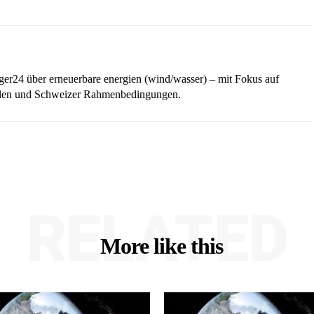
iger24 über erneuerbare energien (wind/wasser) – mit Fokus auf
ellen und Schweizer Rahmenbedingungen.
RELATED
More like this