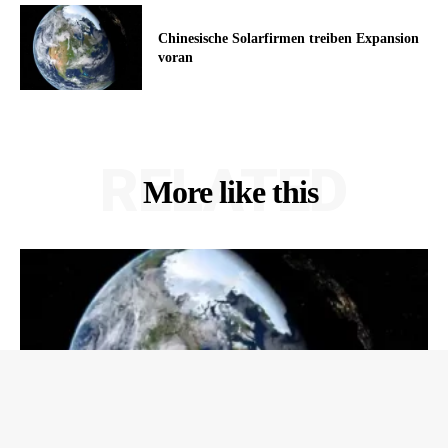
Chinesische Solarfirmen treiben Expansion
voran
RELATED
More like this