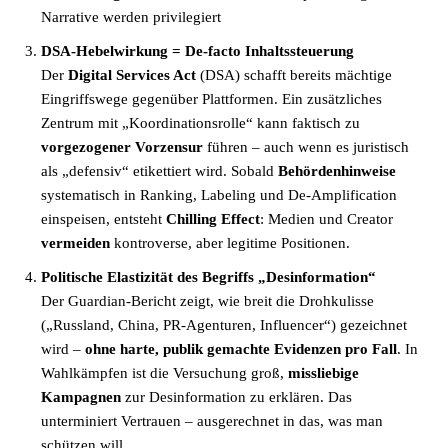
Narrative werden privilegiert
DSA-Hebelwirkung = De-facto Inhaltssteuerung
Der
Digital Services Act
(DSA) schafft bereits mächtige
Eingriffswege gegenüber Plattformen. Ein zusätzliches
Zentrum mit „Koordinationsrolle“ kann faktisch zu
vorgezogener Vorzensur
führen – auch wenn es juristisch
als „defensiv“ etikettiert wird. Sobald
Behördenhinweise
systematisch in Ranking, Labeling und De-Amplification
einspeisen, entsteht
Chilling Effect
: Medien und Creator
vermeiden
kontroverse, aber legitime Positionen.
Politische Elastizität des Begriffs „Desinformation“
Der Guardian-Bericht zeigt, wie breit die Drohkulisse
(„Russland, China, PR-Agenturen, Influencer“) gezeichnet
wird –
ohne harte, publik gemachte Evidenzen pro Fall
. In
Wahlkämpfen ist die Versuchung groß,
missliebige
Kampagnen
zur Desinformation zu erklären. Das
unterminiert Vertrauen – ausgerechnet in das, was man
schützen will.