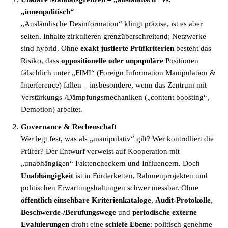
„innenpolitisch“
„Ausländische Desinformation“ klingt präzise, ist es aber
selten. Inhalte zirkulieren grenzüberschreitend; Netzwerke
sind hybrid. Ohne
exakt justierte Prüfkriterien
besteht das
Risiko, dass
oppositionelle oder unpopuläre
Positionen
fälschlich unter „FIMI“ (Foreign Information Manipulation &
Interference) fallen – insbesondere, wenn das Zentrum mit
Verstärkungs-/Dämpfungsmechaniken („content boosting“,
Demotion) arbeitet.
Governance & Rechenschaft
Wer legt fest, was als „manipulativ“ gilt? Wer kontrolliert die
Prüfer? Der Entwurf verweist auf Kooperation mit
„unabhängigen“ Faktencheckern und Influencern. Doch
Unabhängigkeit
ist in Förderketten, Rahmenprojekten und
politischen Erwartungshaltungen schwer messbar. Ohne
öffentlich einsehbare Kriterienkataloge
,
Audit-Protokolle
,
Beschwerde-/Berufungswege
und
periodische externe
Evaluierungen
droht eine
schiefe Ebene
: politisch genehme