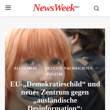
NewsWeek
PRO
ALLGEMEIN
NEUESTE NACHRICHTEN
POLITIK
EU-„Demokratieschild“ und
neues Zentrum gegen
„ausländische
Desinformation“: