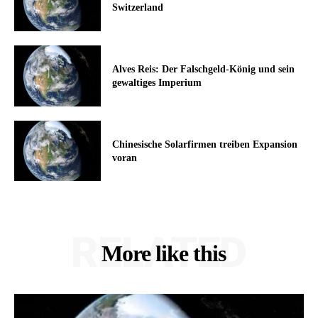
Switzerland
Alves Reis: Der Falschgeld-König und sein
gewaltiges Imperium
Chinesische Solarfirmen treiben Expansion
voran
RELATED
More like this