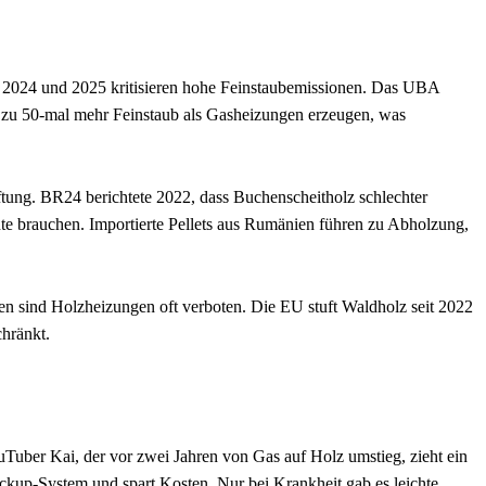
us 2024 und 2025 kritisieren hohe Feinstaubemissionen. Das UBA
s zu 50-mal mehr Feinstaub als Gasheizungen erzeugen, was
aftung. BR24 berichtete 2022, dass Buchenscheitholz schlechter
te brauchen. Importierte Pellets aus Rumänien führen zu Abholzung,
en sind Holzheizungen oft verboten. Die EU stuft Waldholz seit 2022
chränkt.
Tuber Kai, der vor zwei Jahren von Gas auf Holz umstieg, zieht ein
ackup-System und spart Kosten. Nur bei Krankheit gab es leichte