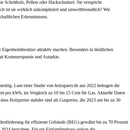
Scheitholz, Pellets oder Hackschnitzel. Sie verspricht
 ist sie wirklich unkompliziert und umweltfreundlich? Wir
chaftlichen Erkenntnissen.
r Eigenheimbesitzer attraktiv machen. Besonders in ländlichen
mit Kostenersparnis und Autarkie.
iedrig. Laut einer Studie von heizsparer.de aus 2022 betragen die
Cent pro kWh, im Vergleich zu 10 bis 15 Cent für Gas. Aktuelle Daten
s Holzpreise stabiler sind als Gaspreise, die 2023 um bis zu 30
desförderung für effiziente Gebäude (BEG) gewährt bis zu 70 Prozent
024 berichtete. Für ein Einfamilienhaus sinken die