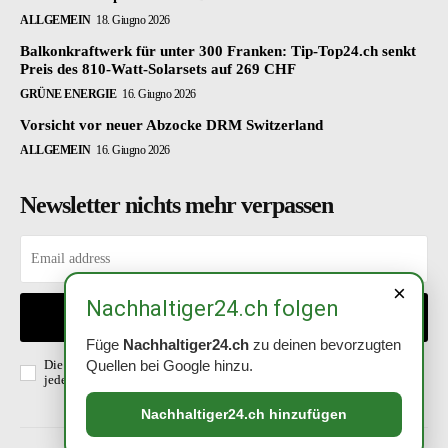
ALLGEMEIN
18. Giugno 2026
Balkonkraftwerk für unter 300 Franken: Tip-Top24.ch senkt
Preis des 810-Watt-Solarsets auf 269 CHF
GRÜNE ENERGIE
16. Giugno 2026
Vorsicht vor neuer Abzocke DRM Switzerland
ALLGEMEIN
16. Giugno 2026
Newsletter nichts mehr verpassen
×
Nachhaltiger24.ch folgen
EINTRAGEN
Füge
Nachhaltiger24.ch
zu deinen bevorzugten
Die Richtlinien habe ich gelesen und akzeptiert. Abmeldung ist
Quellen bei Google hinzu.
jederzeit möglich.
Datenschutzerklärung
.
Nachhaltiger24.ch hinzufügen