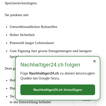
Speichertechnologien.
Sie punkten mit:
Umweltfreundlichen Rohstoffen
Hoher Sicherheit
Potenziell langer Lebensdauer
Gute Eignung fuer grosse Energiemengen und laengere
Speicherzeiträume
×
Nachhaltiger24.ch folgen
Dem gegenueber stehen:
Füge
Nachhaltiger24.ch
zu deinen bevorzugten
Quellen bei Google hinzu.
Hohe Anfangsinvestitionen
Platzbedarf und Gewicht
Nachhaltiger24.ch hinzufügen
Technische Herausforderungen und ein Markt, der sich noch
Italian
in der Entwicklung befindet