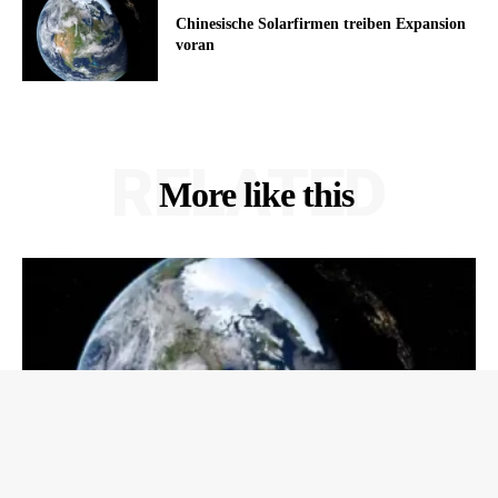
Chinesische Solarfirmen treiben Expansion
voran
RELATED
More like this