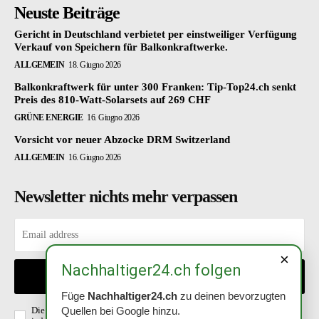
Neuste Beiträge
Gericht in Deutschland verbietet per einstweiliger Verfügung
Verkauf von Speichern für Balkonkraftwerke.
ALLGEMEIN
18. Giugno 2026
Balkonkraftwerk für unter 300 Franken: Tip-Top24.ch senkt
Preis des 810-Watt-Solarsets auf 269 CHF
GRÜNE ENERGIE
16. Giugno 2026
Vorsicht vor neuer Abzocke DRM Switzerland
ALLGEMEIN
16. Giugno 2026
Newsletter nichts mehr verpassen
×
Nachhaltiger24.ch folgen
EINTRAGEN
Füge
Nachhaltiger24.ch
zu deinen bevorzugten
Die Richtlinien habe ich gelesen und akzeptiert. Abmeldung ist
Quellen bei Google hinzu.