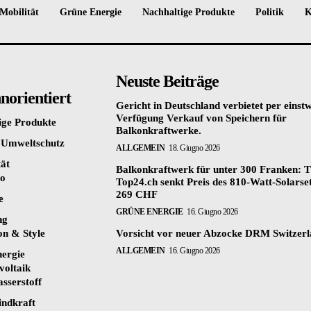
Mobilität
Grüne Energie
Nachhaltige Produkte
Politik
K
Neuste Beiträge
orientiert
Gericht in Deutschland verbietet per einstw
Verfügung Verkauf von Speichern für
ige Produkte
Balkonkraftwerke.
 Umweltschutz
ALLGEMEIN
18. Giugno 2026
tät
Balkonkraftwerk für unter 300 Franken: T
to
Top24.ch senkt Preis des 810-Watt-Solarset
269 CHF
e
GRÜNE ENERGIE
16. Giugno 2026
ng
on & Style
Vorsicht vor neuer Abzocke DRM Switzer
ALLGEMEIN
16. Giugno 2026
ergie
voltaik
sserstoff
ndkraft