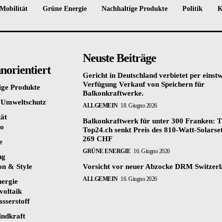
Mobilität
Grüne Energie
Nachhaltige Produkte
Politik
K
Neuste Beiträge
orientiert
Gericht in Deutschland verbietet per einstw
Verfügung Verkauf von Speichern für
ige Produkte
Balkonkraftwerke.
 Umweltschutz
ALLGEMEIN
18. Giugno 2026
tät
Balkonkraftwerk für unter 300 Franken: T
to
Top24.ch senkt Preis des 810-Watt-Solarset
269 CHF
e
GRÜNE ENERGIE
16. Giugno 2026
ng
on & Style
Vorsicht vor neuer Abzocke DRM Switzer
ALLGEMEIN
16. Giugno 2026
ergie
voltaik
sserstoff
ndkraft