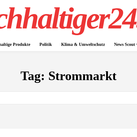
hhaltiger24
altige Produkte
Politik
Klima & Umweltschutz
News Scout
Tag:
Strommarkt