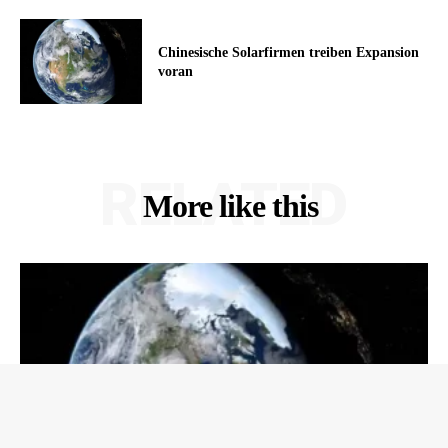
Chinesische Solarfirmen treiben Expansion
voran
RELATED
More like this