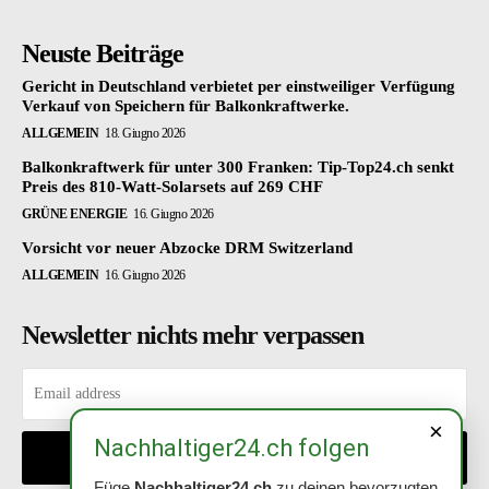
Neuste Beiträge
Gericht in Deutschland verbietet per einstweiliger Verfügung
Verkauf von Speichern für Balkonkraftwerke.
ALLGEMEIN
18. Giugno 2026
Balkonkraftwerk für unter 300 Franken: Tip-Top24.ch senkt
Preis des 810-Watt-Solarsets auf 269 CHF
GRÜNE ENERGIE
16. Giugno 2026
Vorsicht vor neuer Abzocke DRM Switzerland
ALLGEMEIN
16. Giugno 2026
Newsletter nichts mehr verpassen
×
Nachhaltiger24.ch folgen
EINTRAGEN
Füge
Nachhaltiger24.ch
zu deinen bevorzugten