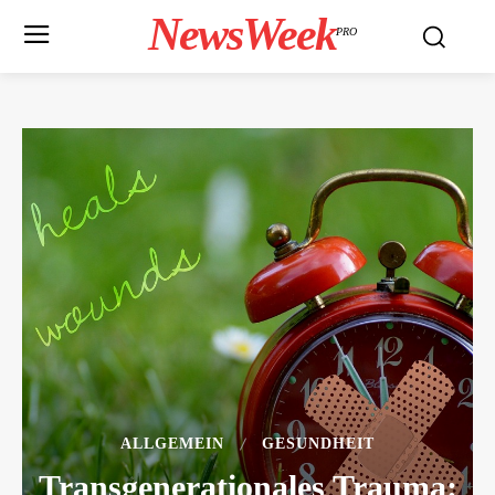
NewsWeek
PRO
ALLGEMEIN
GESUNDHEIT
Transgenerationales Trauma: