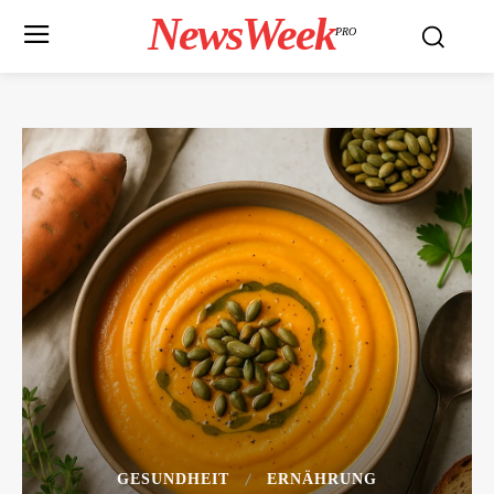
NewsWeek
PRO
GESUNDHEIT
ERNÄHRUNG