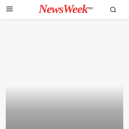
NewsWeek
PRO