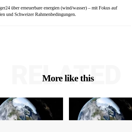
iger24 über erneuerbare energien (wind/wasser) – mit Fokus auf
ellen und Schweizer Rahmenbedingungen.
RELATED
More like this