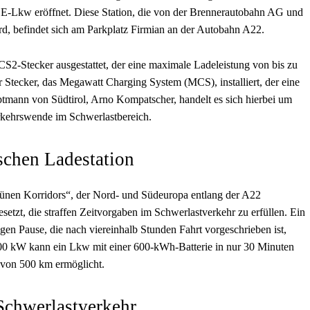
 E-Lkw eröffnet. Diese Station, die von der Brennerautobahn AG und
rd, befindet sich am Parkplatz Firmian an der Autobahn A22.
CS2-Stecker ausgestattet, der eine maximale Ladeleistung von bis zu
r Stecker, das Megawatt Charging System (MCS), installiert, der eine
tmann von Südtirol, Arno Kompatscher, handelt es sich hierbei um
erkehrswende im Schwerlastbereich.
ischen Ladestation
Grünen Korridors“, der Nord- und Südeuropa entlang der A22
esetzt, die straffen Zeitvorgaben im Schwerlastverkehr zu erfüllen. Ein
gen Pause, die nach viereinhalb Stunden Fahrt vorgeschrieben ist,
.000 kW kann ein Lkw mit einer 600-kWh-Batterie in nur 30 Minuten
 von 500 km ermöglicht.
 Schwerlastverkehr