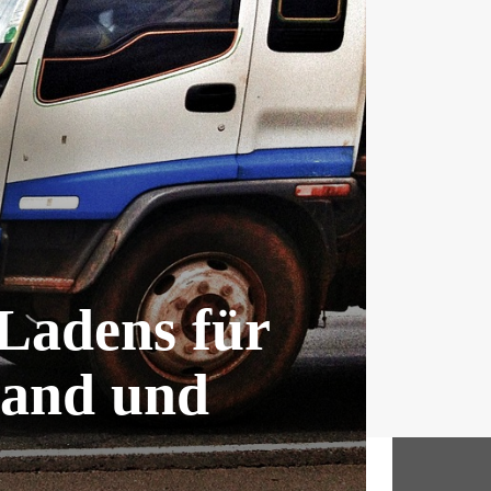
Ladens für
land und