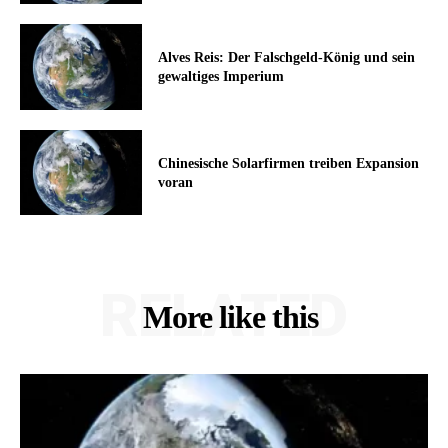
Alves Reis: Der Falschgeld-König und sein
gewaltiges Imperium
Chinesische Solarfirmen treiben Expansion
voran
RELATED
More like this