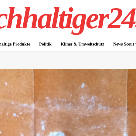
hhaltiger24
altige Produkte
Politik
Klima & Umweltschutz
News Scout