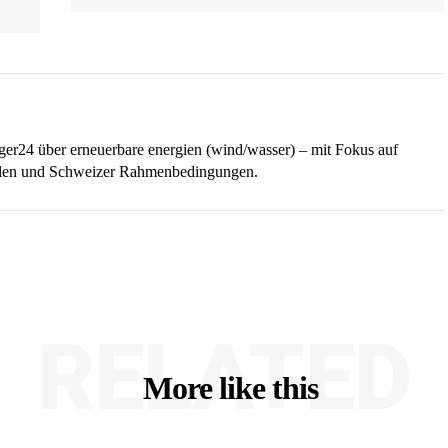
iger24 über erneuerbare energien (wind/wasser) – mit Fokus auf
ellen und Schweizer Rahmenbedingungen.
RELATED
More like this