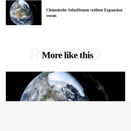
Chinesische Solarfirmen treiben Expansion
voran
RELATED
More like this