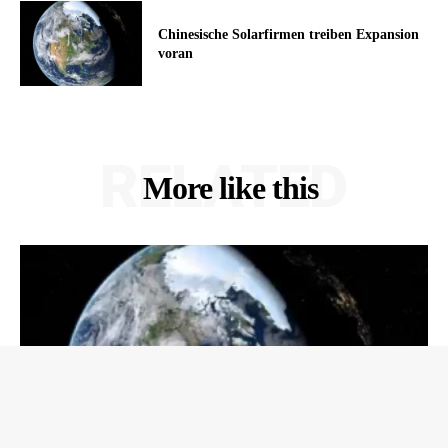
Chinesische Solarfirmen treiben Expansion
voran
RELATED
More like this