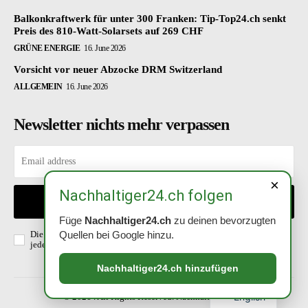
Balkonkraftwerk für unter 300 Franken: Tip-Top24.ch senkt
Preis des 810-Watt-Solarsets auf 269 CHF
GRÜNE ENERGIE
16. June 2026
Vorsicht vor neuer Abzocke DRM Switzerland
ALLGEMEIN
16. June 2026
Newsletter nichts mehr verpassen
×
Nachhaltiger24.ch folgen
EINTRAGEN
Füge
Nachhaltiger24.ch
zu deinen bevorzugten
Die Richtlinien habe ich gelesen und akzeptiert. Abmeldung ist
Quellen bei Google hinzu.
jederzeit möglich.
Datenschutzerklärung
.
Nachhaltiger24.ch hinzufügen
English
© 2021 . All Rights Reserved. Nachhaltiger24.ch