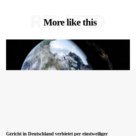
RELATED
More like this
Gericht in Deutschland verbietet per einstweiliger