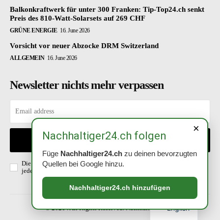
Balkonkraftwerk für unter 300 Franken: Tip-Top24.ch senkt
Preis des 810-Watt-Solarsets auf 269 CHF
GRÜNE ENERGIE
16. June 2026
Vorsicht vor neuer Abzocke DRM Switzerland
ALLGEMEIN
16. June 2026
Newsletter nichts mehr verpassen
×
Nachhaltiger24.ch folgen
EINTRAGEN
Füge
Nachhaltiger24.ch
zu deinen bevorzugten
Quellen bei Google hinzu.
Die Richtlinien habe ich gelesen und akzeptiert. Abmeldung ist
jederzeit möglich.
Datenschutzerklärung
.
Nachhaltiger24.ch hinzufügen
English
© 2021 . All Rights Reserved. Nachhaltiger24.ch