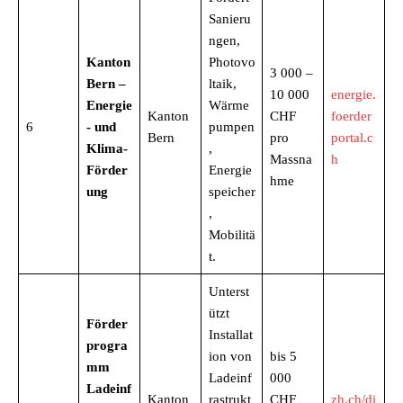
Sanieru
ngen,
Kanton
Photovo
3 000 –
Bern –
ltaik,
10 000
energie.
Energie
Wärme
Kanton
CHF
foerder
6
- und
pumpen
Bern
pro
portal.c
Klima-
,
Massna
h
Förder
Energie
hme
ung
speicher
,
Mobilitä
t.
Unterst
ützt
Förder
Installat
progra
ion von
bis 5
mm
Ladeinf
000
Ladeinf
Kanton
rastrukt
CHF
zh.ch/di