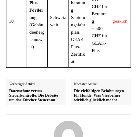
Plus
beratun
CHF für
Förder
g,
Beratun
ung
Schweiz
Sanieru
10
g
geak.ch
(Gebäu
weit
ngsfahr
+ 500
deenerg
plan,
CHF für
ieauswe
GEAK-
GEAK-
is)
Plus-
Plus
Zertifik
at.
Vorheriger Artikel
Nächster Artikel
Datenschutz versus
Die vielfältigen Belohnungen
Steuerkontrolle: Die Debatte
für Hunde: Was Vierbeiner
um das Zürcher Steueramt
wirklich glücklich macht