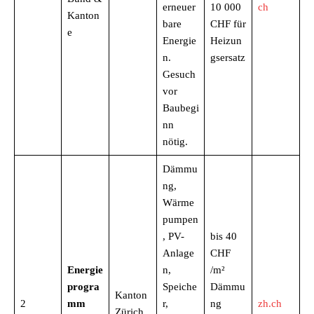
erneuer
10 000
ch
Kanton
bare
CHF für
e
Energie
Heizun
n.
gsersatz
Gesuch
vor
Baubegi
nn
nötig.
Dämmu
ng,
Wärme
pumpen
, PV-
bis 40
Anlage
CHF
Energie
n,
/m²
progra
Speiche
Dämmu
Kanton
2
mm
r,
ng
zh.ch
Zürich