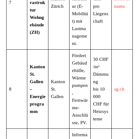
7
rastruk
Zürich
ur (E-
pro
namo
tur
Mobilitä
Liegens
Wohng
t) mit
chaft
ebäude
Lastma
(ZH)
nageme
nt.
Fördert
30 CHF
Gebäud
Kanton
/m²
ehülle,
St.
Dämmu
Wärme
Gallen
Kanton
ng
pumpen
8
–
St.
bis 10
sg.ch
,
Energie
Gallen
000
Fernwär
progra
CHF für
me-
mm
Heizsys
Anschlü
teme
sse, PV.
Informa