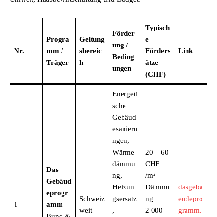
Typisch
Förder
Progra
Geltung
e
ung /
Nr.
mm /
sbereic
Förders
Link
Beding
Träger
h
ätze
ungen
(CHF)
Energeti
sche
Gebäud
esanieru
ngen,
Wärme
20 – 60
dämmu
CHF
Das
ng,
/m²
Gebäud
Heizun
Dämmu
dasgeba
eprogr
Schweiz
gsersatz
ng
eudepro
1
amm
weit
,
2 000 –
gramm.
Bund &