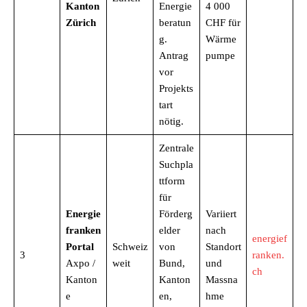
Kanton
Energie
4 000
Zürich
beratun
CHF für
g.
Wärme
Antrag
pumpe
vor
Projekts
tart
nötig.
Zentrale
Suchpla
ttform
für
Energie
Förderg
Variiert
franken
elder
nach
energief
Portal
Schweiz
von
Standort
3
ranken.
Axpo /
weit
Bund,
und
ch
Kanton
Kanton
Massna
e
en,
hme