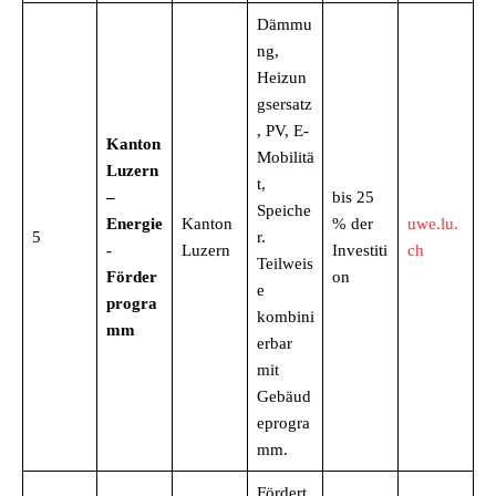
Dämmu
ng,
Heizun
gsersatz
, PV, E-
Kanton
Mobilitä
Luzern
t,
–
bis 25
Speiche
Energie
Kanton
% der
uwe.lu.
5
r.
-
Luzern
Investiti
ch
Teilweis
Förder
on
e
progra
kombini
mm
erbar
mit
Gebäud
eprogra
mm.
Fördert