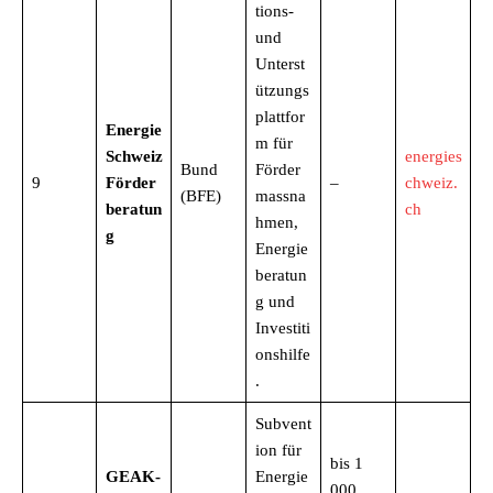
tions-
und
Unterst
ützungs
plattfor
Energie
m für
Schweiz
energies
Bund
Förder
9
Förder
–
chweiz.
(BFE)
massna
beratun
ch
hmen,
g
Energie
beratun
g und
Investiti
onshilfe
.
Subvent
ion für
bis 1
GEAK-
Energie
000