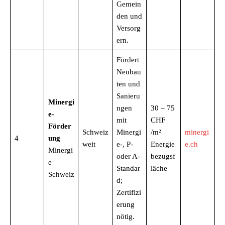
Gemein
den und
Versorg
ern.
Fördert
Neubau
ten und
Sanieru
Minergi
ngen
30 – 75
e-
mit
CHF
Förder
Schweiz
Minergi
/m²
minergi
4
ung
weit
e-, P-
Energie
e.ch
Minergi
oder A-
bezugsf
e
Standar
läche
Schweiz
d;
Zertifizi
erung
nötig.