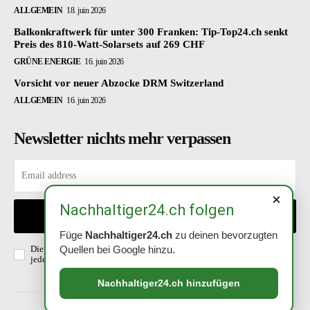
ALLGEMEIN
18. juin 2026
Balkonkraftwerk für unter 300 Franken: Tip-Top24.ch senkt
Preis des 810-Watt-Solarsets auf 269 CHF
GRÜNE ENERGIE
16. juin 2026
Vorsicht vor neuer Abzocke DRM Switzerland
ALLGEMEIN
16. juin 2026
Newsletter nichts mehr verpassen
×
Nachhaltiger24.ch folgen
EINTRAGEN
Füge
Nachhaltiger24.ch
zu deinen bevorzugten
Quellen bei Google hinzu.
Die Richtlinien habe ich gelesen und akzeptiert. Abmeldung ist
jederzeit möglich.
Datenschutzerklärung
.
Nachhaltiger24.ch hinzufügen