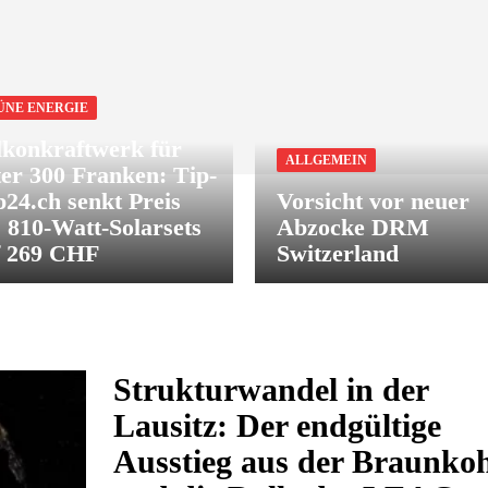
ÜNE ENERGIE
lkonkraftwerk für
ALLGEMEIN
er 300 Franken: Tip-
24.ch senkt Preis
Vorsicht vor neuer
 810-Watt-Solarsets
Abzocke DRM
f 269 CHF
Switzerland
Strukturwandel in der
Lausitz: Der endgültige
Ausstieg aus der Braunkoh