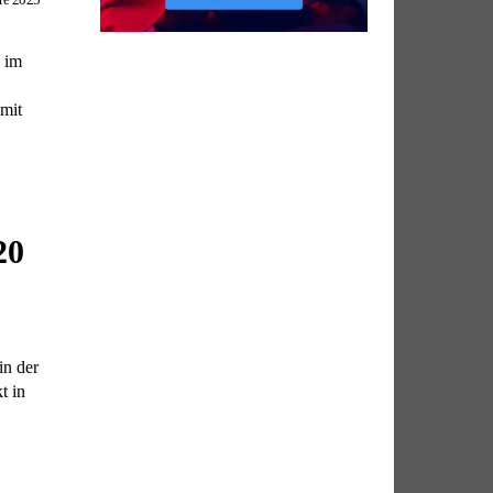
 im
mit
20
in der
t in