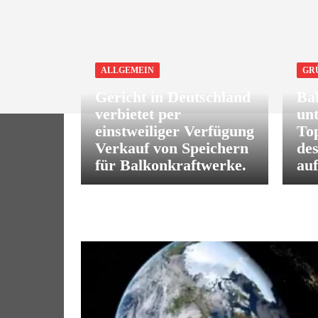
ALLGEMEIN
GR
Gericht in Deutschland
Ba
verbietet per
unt
einstweiliger Verfügung
Top
Verkauf von Speichern
des
für Balkonkraftwerke.
au