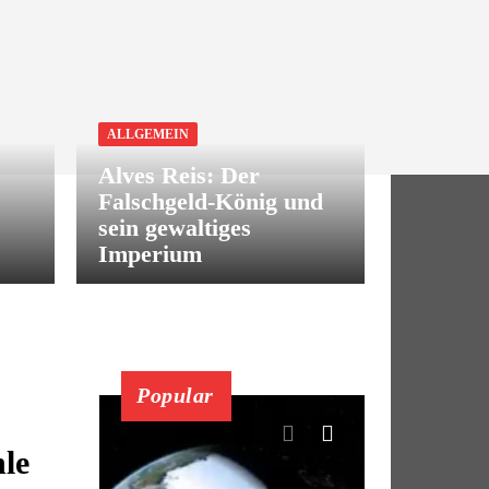
ALLGEMEIN
Alves Reis: Der
Falschgeld-König und
sein gewaltiges
Imperium
Popular
le