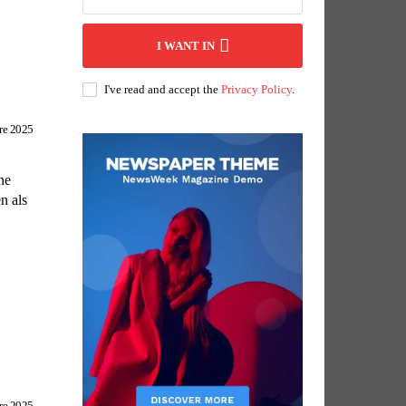
I WANT IN
I've read and accept the
Privacy Policy
.
re 2025
ne
n als
re 2025