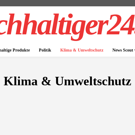
hhaltiger24
altige Produkte
Politik
Klima & Umweltschutz
News Scout
Klima & Umweltschutz
MEIN
BATTERIESPEICHER
E-AUTO
E-BIKE
E-MOBIL