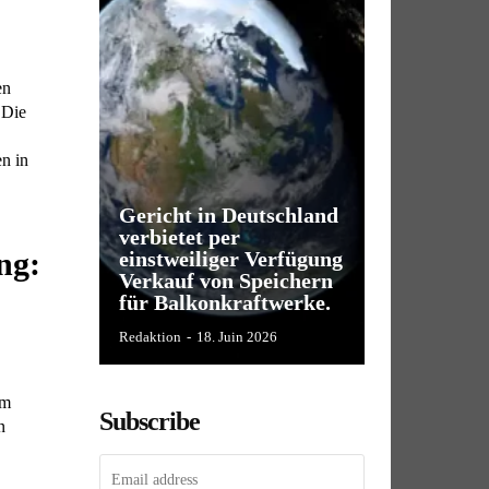
en
 Die
n in
Gericht in Deutschland
verbietet per
ng:
einstweiliger Verfügung
Verkauf von Speichern
für Balkonkraftwerke.
Redaktion
-
18. Juin 2026
im
Subscribe
n