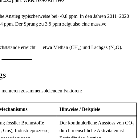
en um 424 ppm. WEB.DE+2BILD+2
che Anstieg typischerweise bei ~0,8 ppm. In den Jahren 2011–2020
2,4 ppm. Der Sprung zu 3,5 ppm zeigt also eine massive
chststände erreicht — etwa Methan (CH₄) und Lachgas (N₂O).
gs
aus mehreren zusammenspielenden Faktoren:
/ Mechanismus
Hinweise / Beispiele
g fossiler Brennstoffe
Der kontinuierliche Ausstoss von CO₂
, Gas), Industrieprozesse,
durch menschliche Aktivitäten ist