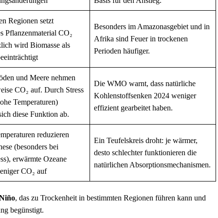
ungsänderungen
Basis für den Anstieg.
en Regionen setzt
Besonders im Amazonasgebiet und in
es Pflanzenmaterial CO₂
Afrika sind Feuer in trockenen
tzlich wird Biomasse als
Perioden häufiger.
eeinträchtigt
Böden und Meere nehmen
Die WMO warnt, dass natürliche
eise CO₂ auf. Durch Stress
Kohlenstoffsenken 2024 weniger
hohe Temperaturen)
effizient gearbeitet haben.
ich diese Funktion ab.
mperaturen reduzieren
Ein Teufelskreis droht: je wärmer,
hese (besonders bei
desto schlechter funktionieren die
ess), erwärmte Ozeane
natürlichen Absorptionsmechanismen.
eniger CO₂ auf
 Niño
, das zu Trockenheit in bestimmten Regionen führen kann und
ung begünstigt.