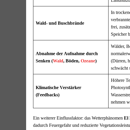
Landnutz
In trocken
verbrannt
Wald- und Buschbrände
frei, zusä
Speicher b
Wälder, 
Abnahme der Aufnahme durch
normalerw
Senken (
Wald
, Böden,
Ozeane
)
(Dürren, 
schwächt s
Höhere Te
Klimatische Verstärker
Photosynt
(Feedbacks)
Wasserstr
nehmen w
Ein weiterer Einflussfaktor: das Wetterphänomen
El
dadurch Feuergefahr und reduzierte Vegetationsleist