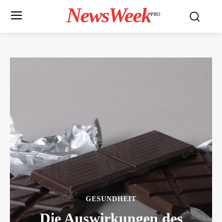
NewsWeek
PRO
GESUNDHEIT
Die Auswirkungen des