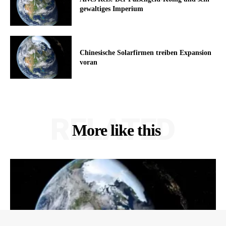
gewaltiges Imperium
Chinesische Solarfirmen treiben Expansion
voran
RELATED
More like this