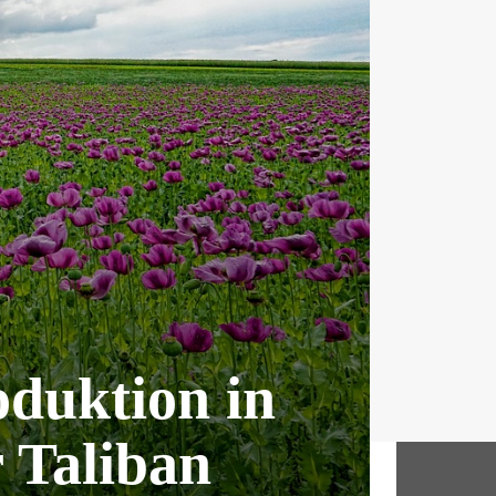
duktion in
r Taliban