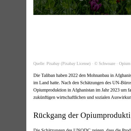
Quelle: Pixabay (Pixabay License) · © Schwoaze · Opium
Die Taliban haben 2022 den Mohnanbau in Afghanis
im Land hatte. Nach den Schätzungen des UN-Büro
Opiumproduktion in Afghanistan im Jahr 2023 um fas
zukünftigen wirtschaftlichen und sozialen Auswirkun
Rückgang der Opiumprodukt
Die Schätzungen des UNODC zeigen, dass die Produ