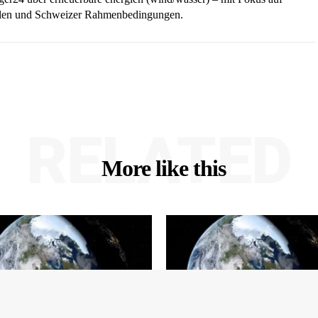
ellen und Schweizer Rahmenbedingungen.
RELATED
More like this