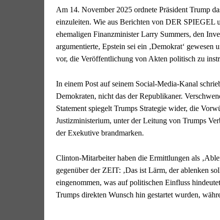
Am 14. November 2025 ordnete Präsident Trump das 
einzuleiten. Wie aus Berichten von DER SPIEGEL u
ehemaligen Finanzminister Larry Summers, den Inv
argumentierte, Epstein sei ein ‚Demokrat‘ gewesen 
vor, die Veröffentlichung von Akten politisch zu in
In einem Post auf seinem Social-Media-Kanal schrie
Demokraten, nicht das der Republikaner. Verschwende
Statement spiegelt Trumps Strategie wider, die Vor
Justizministerium, unter der Leitung von Trumps Ve
der Exekutive brandmarken.
Clinton-Mitarbeiter haben die Ermittlungen als ‚Abl
gegenüber der ZEIT: ‚Das ist Lärm, der ablenken soll
eingenommen, was auf politischen Einfluss hindeutet.
Trumps direkten Wunsch hin gestartet wurden, währen