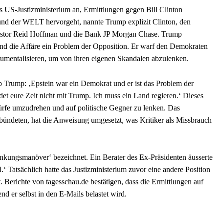
US-Justizministerium an, Ermittlungen gegen Bill Clinton
nd der WELT hervorgeht, nannte Trump explizit Clinton, den
estor Reid Hoffman und die Bank JP Morgan Chase. Trump
und die Affäre ein Problem der Opposition. Er warf den Demokraten
strumentalisieren, um von ihren eigenen Skandalen abzulenken.
b Trump: ‚Epstein war ein Demokrat und er ist das Problem der
t eure Zeit nicht mit Trump. Ich muss ein Land regieren.‘ Dieses
würfe umzudrehen und auf politische Gegner zu lenken. Das
rbündeten, hat die Anweisung umgesetzt, was Kritiker als Missbrauch
enkungsmanöver‘ bezeichnet. Ein Berater des Ex-Präsidenten äusserte
.‘ Tatsächlich hatte das Justizministerium zuvor eine andere Position
 Berichte von tagesschau.de bestätigen, dass die Ermittlungen auf
d er selbst in den E-Mails belastet wird.