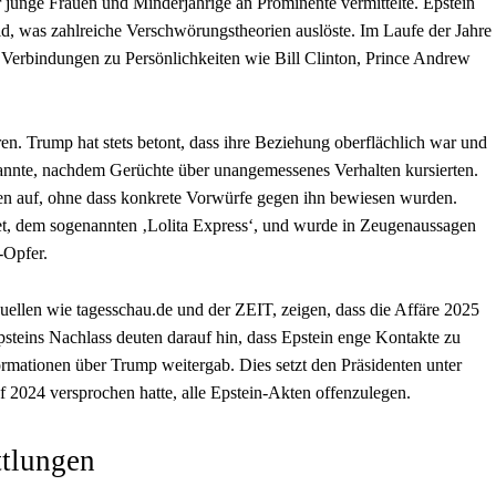
er junge Frauen und Minderjährige an Prominente vermittelte. Epstein
id, was zahlreiche Verschwörungstheorien auslöste. Im Laufe der Jahre
erbindungen zu Persönlichkeiten wie Bill Clinton, Prince Andrew
en. Trump hat stets betont, dass ihre Beziehung oberflächlich war und
annte, nachdem Gerüchte über unangemessenes Verhalten kursierten.
 auf, ohne dass konkrete Vorwürfe gegen ihn bewiesen wurden.
jet, dem sogenannten ‚Lolita Express‘, und wurde in Zeugenaussagen
-Opfer.
uellen wie tagesschau.de und der ZEIT, zeigen, dass die Affäre 2025
psteins Nachlass deuten darauf hin, dass Epstein enge Kontakte zu
rmationen über Trump weitergab. Dies setzt den Präsidenten unter
 2024 versprochen hatte, alle Epstein-Akten offenzulegen.
tlungen