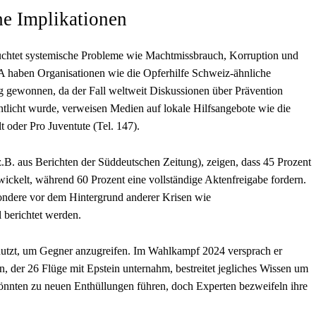
che Implikationen
leuchtet systemische Probleme wie Machtmissbrauch, Korruption und
A haben Organisationen wie die Opferhilfe Schweiz-ähnliche
ng gewonnen, da der Fall weltweit Diskussionen über Prävention
entlicht wurde, verweisen Medien auf lokale Hilfsangebote wie die
 oder Pro Juventute (Tel. 147).
.B. aus Berichten der Süddeutschen Zeitung), zeigen, dass 45 Prozent
wickelt, während 60 Prozent eine vollständige Aktenfreigabe fordern.
sondere vor dem Hintergrund anderer Krisen wie
 berichtet werden.
nutzt, um Gegner anzugreifen. Im Wahlkampf 2024 versprach er
n, der 26 Flüge mit Epstein unternahm, bestreitet jegliches Wissen um
könnten zu neuen Enthüllungen führen, doch Experten bezweifeln ihre