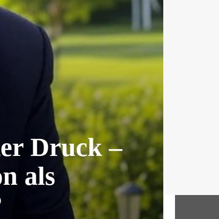
ter Druck –
n als
?