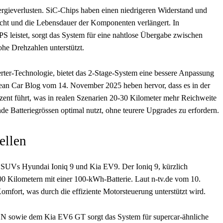
ergieverlusten. SiC-Chips haben einen niedrigeren Widerstand und
ht und die Lebensdauer der Komponenten verlängert. In
S leistet, sorgt das System für eine nahtlose Übergabe zwischen
he Drehzahlen unterstützt.
rter-Technologie, bietet das 2-Stage-System eine bessere Anpassung
rean Car Blog vom 14. November 2025 heben hervor, dass es in der
zent führt, was in realen Szenarien 20-30 Kilometer mehr Reichweite
nde Batteriegrössen optimal nutzt, ohne teurere Upgrades zu erfordern.
ellen
n SUVs Hyundai Ioniq 9 und Kia EV9. Der Ioniq 9, kürzlich
 600 Kilometern mit einer 100-kWh-Batterie. Laut n-tv.de vom 10.
omfort, was durch die effiziente Motorsteuerung unterstützt wird.
 N sowie dem Kia EV6 GT sorgt das System für supercar-ähnliche