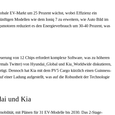
lobale EV-Markt um 25 Prozent wächst, wobei Effizienz ein
ukünftigen Modellen wie dem Ioniq 7 zu erweitern, wie Auto Bild im
gsmotoren reduziert es den Energieverbrauch um 30-40 Prozent, was
Steuerung von 12 Chips erfordert komplexe Software, was zu höheren
hemals Twitter) von Hyundai_Global und Kia_Worldwide diskutieren,
ertigt. Dennoch hat Kia mit dem PV5 Cargo kürzlich einen Guinness-
uf einer Ladung aufgestellt, was auf die Robustheit der Technologie
dai und Kia
mobilität, mit Plänen für 31 EV-Modelle bis 2030. Das 2-Stage-