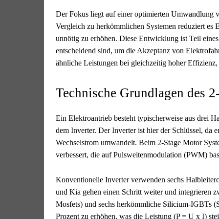
Der Fokus liegt auf einer optimierten Umwandlung v
Vergleich zu herkömmlichen Systemen reduziert es En
unnötig zu erhöhen. Diese Entwicklung ist Teil eines
entscheidend sind, um die Akzeptanz von Elektrofah
ähnliche Leistungen bei gleichzeitig hoher Effizienz,
Technische Grundlagen des 2
Ein Elektroantrieb besteht typischerweise aus drei
dem Inverter. Der Inverter ist hier der Schlüssel, da
Wechselstrom umwandelt. Beim 2-Stage Motor Syste
verbessert, die auf Pulsweitenmodulation (PWM) basi
Konventionelle Inverter verwenden sechs Halbleiter
und Kia gehen einen Schritt weiter und integrieren z
Mosfets) und sechs herkömmliche Silicium-IGBTs (S
Prozent zu erhöhen, was die Leistung (P = U x I) ste