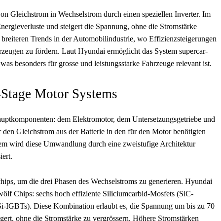
on Gleichstrom in Wechselstrom durch einen speziellen Inverter. Im
ergieverluste und steigert die Spannung, ohne die Stromstärke
 breiteren Trends in der Automobilindustrie, wo Effizienzsteigerungen
rzeugen zu fördern. Laut Hyundai ermöglicht das System supercar-
 was besonders für grosse und leistungsstarke Fahrzeuge relevant ist.
-Stage Motor Systems
 Hauptkomponenten: dem Elektromotor, dem Untersetzungsgetriebe und
 er den Gleichstrom aus der Batterie in den für den Motor benötigten
m wird diese Umwandlung durch eine zweistufige Architektur
ert.
chips, um die drei Phasen des Wechselstroms zu generieren. Hyundai
wölf Chips: sechs hoch effiziente Siliciumcarbid-Mosfets (SiC-
i-IGBTs). Diese Kombination erlaubt es, die Spannung um bis zu 70
igert, ohne die Stromstärke zu vergrössern. Höhere Stromstärken