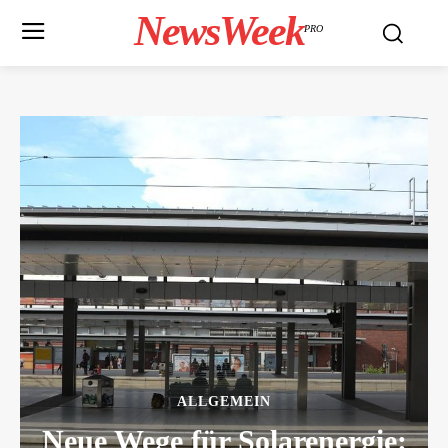
NewsWeek
PRO
ALLGEMEIN
Neue Wege für Solarenergie: