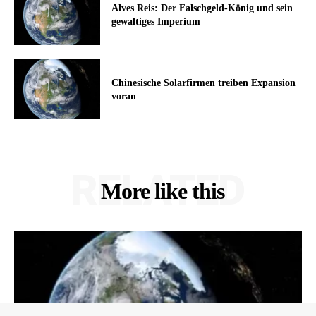
Alves Reis: Der Falschgeld-König und sein
gewaltiges Imperium
Chinesische Solarfirmen treiben Expansion
voran
RELATED
More like this