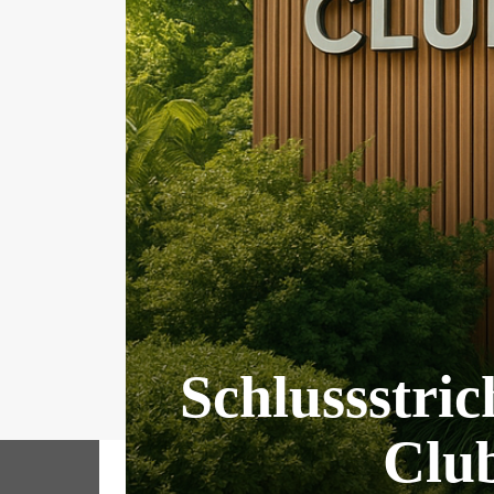
Schlussstric
Club