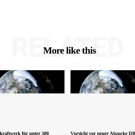
RELATED
More like this
kraftwerk für unter 300
Vorsicht vor neuer Abzocke 