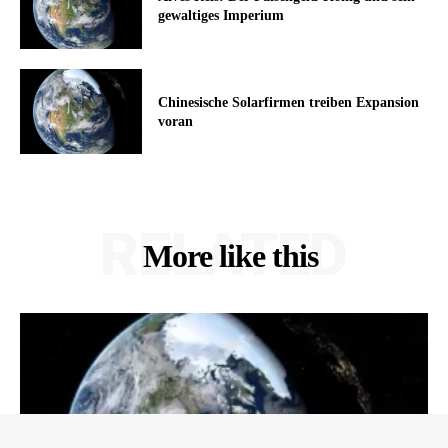
gewaltiges Imperium
Chinesische Solarfirmen treiben Expansion
voran
RELATED
More like this