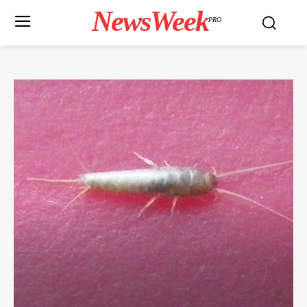
NewsWeek
PRO