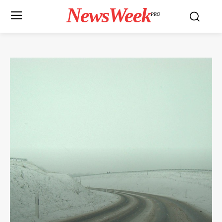
NewsWeek
PRO