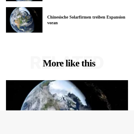
Chinesische Solarfirmen treiben Expansion
voran
RELATED
More like this