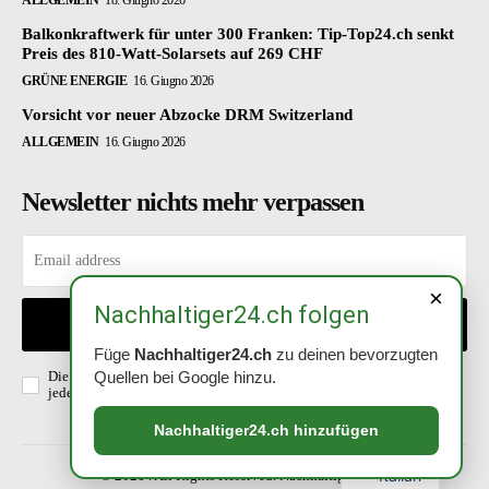
ALLGEMEIN
18. Giugno 2026
Balkonkraftwerk für unter 300 Franken: Tip-Top24.ch senkt
Preis des 810-Watt-Solarsets auf 269 CHF
GRÜNE ENERGIE
16. Giugno 2026
Vorsicht vor neuer Abzocke DRM Switzerland
ALLGEMEIN
16. Giugno 2026
Newsletter nichts mehr verpassen
×
Nachhaltiger24.ch folgen
EINTRAGEN
Füge
Nachhaltiger24.ch
zu deinen bevorzugten
Die Richtlinien habe ich gelesen und akzeptiert. Abmeldung ist
Quellen bei Google hinzu.
jederzeit möglich.
Datenschutzerklärung
.
Nachhaltiger24.ch hinzufügen
Italian
© 2021 . All Rights Reserved. Nachhaltiger24.ch