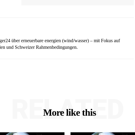
iger24 über erneuerbare energien (wind/wasser) – mit Fokus auf
ellen und Schweizer Rahmenbedingungen.
RELATED
More like this