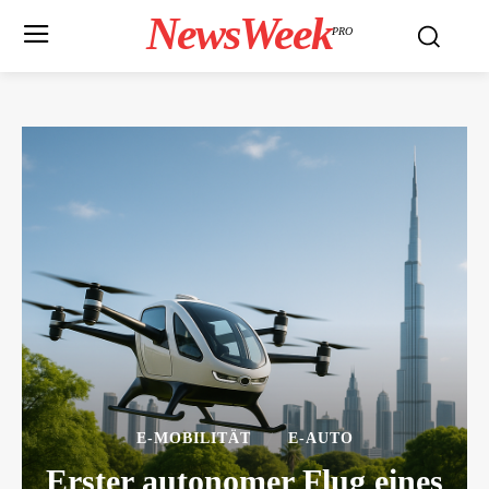
NewsWeek
PRO
E-MOBILITÄT
E-AUTO
Erster autonomer Flug eines