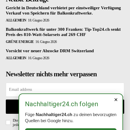
Gericht in Deutschland verbietet per einstweiliger Verfügung
Verkauf von Speichern für Balkonkraftwerke.
ALLGEMEIN
18. Giugno 2026
Balkonkraftwerk für unter 300 Franken: Tip-Top24.ch senkt
Preis des 810-Watt-Solarsets auf 269 CHF
GRÜNE ENERGIE
16. Giugno 2026
Vorsicht vor neuer Abzocke DRM Switzerland
ALLGEMEIN
16. Giugno 2026
Newsletter nichts mehr verpassen
×
Nachhaltiger24.ch folgen
EINTRAGEN
Füge
Nachhaltiger24.ch
zu deinen bevorzugten
Die Richtlinien habe ich gelesen und akzeptiert. Abmeldung ist
Quellen bei Google hinzu.
jederzeit möglich.
Datenschutzerklärung
.