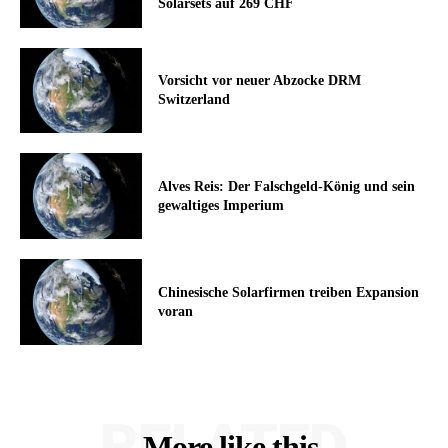
Solarsets auf 269 CHF
Vorsicht vor neuer Abzocke DRM
Switzerland
Alves Reis: Der Falschgeld-König und sein
gewaltiges Imperium
Chinesische Solarfirmen treiben Expansion
voran
RELATED
More like this