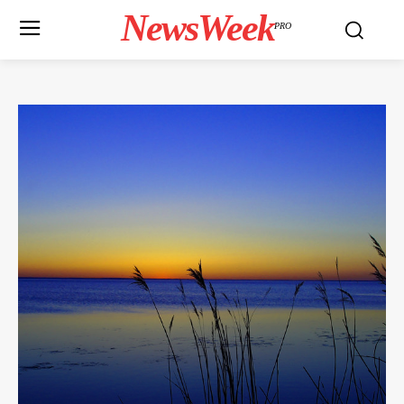
NewsWeek
PRO