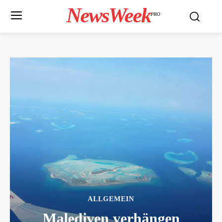
NewsWeek
PRO
ALLGEMEIN
Malediven verhängen