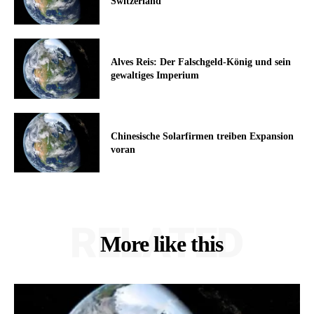
Switzerland
Alves Reis: Der Falschgeld-König und sein
gewaltiges Imperium
Chinesische Solarfirmen treiben Expansion
voran
RELATED
More like this