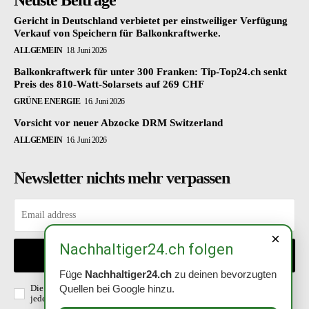
Neuste Beiträge
Gericht in Deutschland verbietet per einstweiliger Verfügung
Verkauf von Speichern für Balkonkraftwerke.
ALLGEMEIN
18. Juni 2026
Balkonkraftwerk für unter 300 Franken: Tip-Top24.ch senkt
Preis des 810-Watt-Solarsets auf 269 CHF
GRÜNE ENERGIE
16. Juni 2026
Vorsicht vor neuer Abzocke DRM Switzerland
ALLGEMEIN
16. Juni 2026
Newsletter nichts mehr verpassen
×
Nachhaltiger24.ch folgen
EINTRAGEN
Füge
Nachhaltiger24.ch
zu deinen bevorzugten
Die Richtlinien habe ich gelesen und akzeptiert. Abmeldung ist
Quellen bei Google hinzu.
jederzeit möglich.
Datenschutzerklärung
.