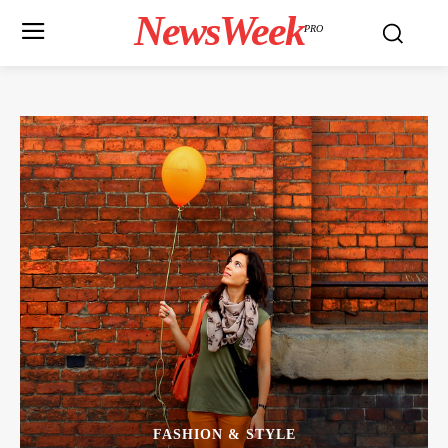
NewsWeek
PRO
FASHION & STYLE